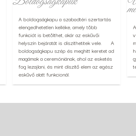
Boldogságkapuk
Ül
mé
A boldogságkapu a szabadtéri szertartás
elengedhetetlen kelléke, amely több
A
funkciót is betölthet, akár az esküvői
v
helyszín bejáratát is díszíthetitek vele. A
m
boldogságkapu szép és meghitt keretet ad
h
magámak a ceremóniának, ahol az esketés
g
fog lezajlani, és mint díszítő elem az egész
t
esküvő alatt funkcionál.