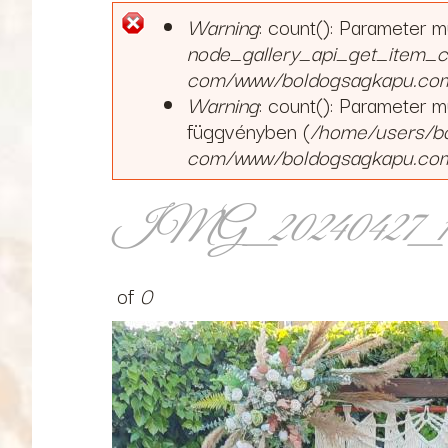
Warning
: count(): Parameter 
Hibaüzenet
node_gallery_api_get_item_c
com/www/boldogsagkapu.com/s
Warning
: count(): Parameter 
függvényben (
/home/users/b
com/www/boldogsagkapu.com/s
IMG_20240427_183
of
0
IMG_20240427_183627