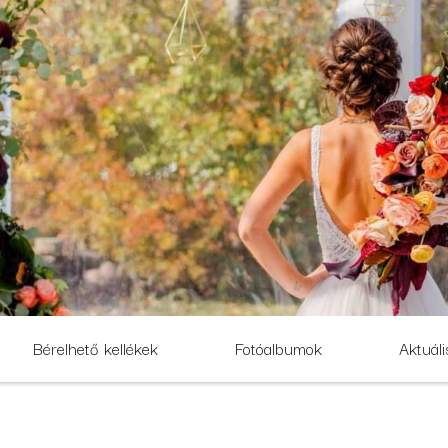
Bérelhető kellékek
Fotóalbumok
Aktuáli