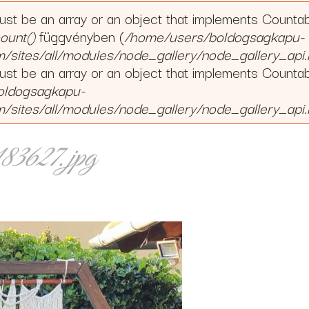
must be an array or an object that implements Counta
ount()
függvényben (
/home/users/boldogsagkapu-
ites/all/modules/node_gallery/node_gallery_api.
must be an array or an object that implements Counta
oldogsagkapu-
ites/all/modules/node_gallery/node_gallery_api.
627.jpg
.jpg