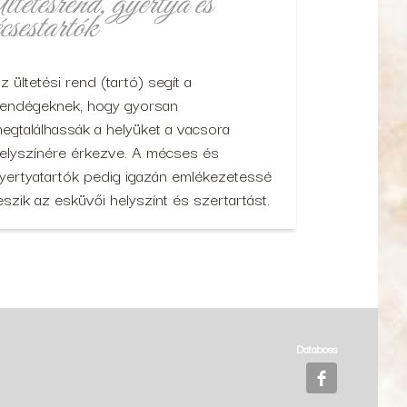
tetésrend, gyertya és
csestartók
z ültetési rend (tartó) segít a
endégeknek, hogy gyorsan
egtalálhassák a helyüket a vacsora
elyszínére érkezve. A mécses és
yertyatartók pedig igazán emlékezetessé
eszik az esküvői helyszínt és szertartást.
Databoss