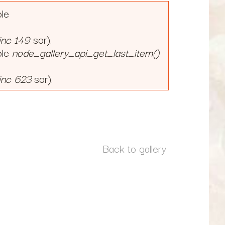
ble
inc
149
sor).
ble
node_gallery_api_get_last_item()
inc
623
sor).
Back to gallery