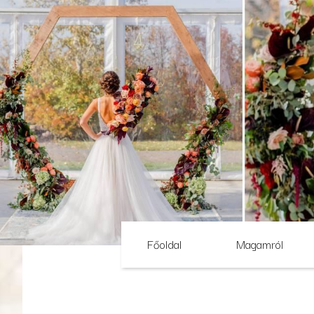
Főoldal
Magamról