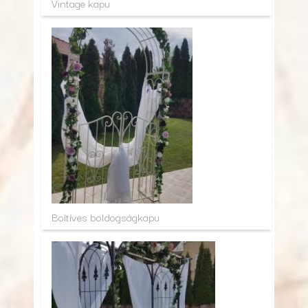
Vintage kapu
Boltíves boldogságkapu