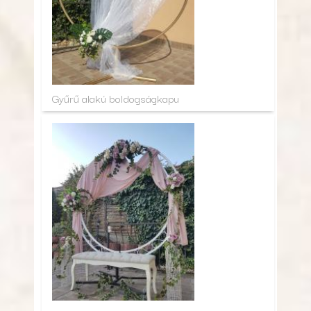
Gyűrű alakú boldogságkapu