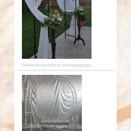
Fekete kovácsoltvas boldogságkapu