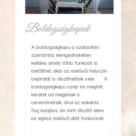
Boldogságkapuk
A boldogságkapu a szabadtéri
szertartás elengedhetetlen
kelléke, amely több funkciót is
betölthet, akár az esküvői helyszín
bejáratát is díszíthetitek vele. A
boldogságkapu szép és meghitt
keretet ad magámak a
ceremóniának, ahol az esketés
fog lezajlani, és mint díszítő elem
az egész esküvő alatt funkcionál.