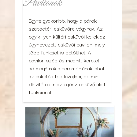
Pavilonok
Egyre gyakoribb, hogy a párok
szabadtéri esküvőre vágynak. Az
egyik ilyen kültéri esküvői kellék az
úgynevezett esküvői pavilon, mely
több funkciót is betölthet. A
pavilon szép és meghitt keretet
ad magámak a ceremóniának, ahol
az esketés fog lezajlani, de mint
díszítő elem az egész esküvő alatt
funkcionál.