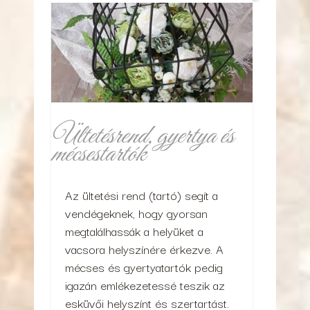
Ültetésrend, gyertya és
mécsestartók
Az ültetési rend (tartó) segít a
vendégeknek, hogy gyorsan
megtalálhassák a helyüket a
vacsora helyszínére érkezve. A
mécses és gyertyatartók pedig
igazán emlékezetessé teszik az
esküvői helyszínt és szertartást.