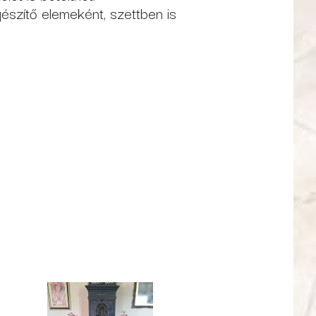
észítő elemeként, szettben is
1_91523677451589327_n_0.jpg
119827737_766172507513408_4255254988628270783_