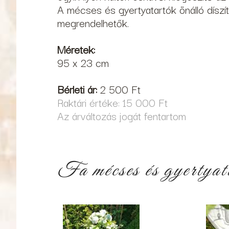
A mécses és gyertyatartók önálló díszí
megrendelhetők.
Méretek:
95 x 23 cm
Bérleti ár:
2 500 Ft
Raktári értéke: 15 000 Ft
Az árváltozás jogát fentartom
Fa mécses és gyertyat
119843583_2741758282704408_261444818558
11984