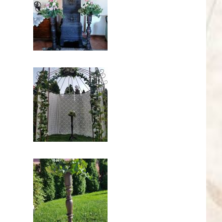
_1674824956436064102_n_1.jpg
119884979_314086716549713_8848836704792203354
_3908740088688715723_n_0.jpg
119815409_1971084903027036_187916160142142205