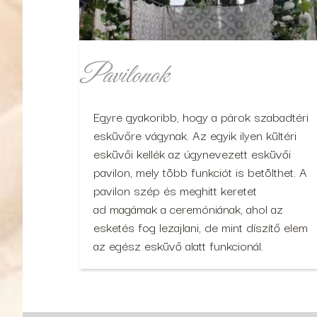
Pavilonok
Egyre gyakoribb, hogy a párok szabadtéri
esküvőre vágynak. Az egyik ilyen kültéri
esküvői kellék az úgynevezett esküvői
pavilon, mely több funkciót is betölthet. A
pavilon szép és meghitt keretet
ad magámak a ceremóniának, ahol az
esketés fog lezajlani, de mint díszítő elem
az egész esküvő alatt funkcionál.