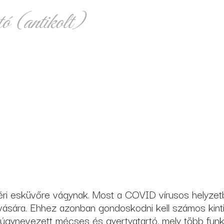
ó (antikolt)
éri esküvőre vágynak. Most a COVID vírusos helyzet
ára. Ehhez azonban gondoskodni kell számos kinti es
z úgynevezett mécses és gyertyatartó, mely több funkc