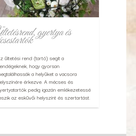
tetésrend, gyertya és
csestartók
z ültetési rend (tartó) segít a
endégeknek, hogy gyorsan
egtalálhassák a helyüket a vacsora
elyszínére érkezve. A mécses és
yertyatartók pedig igazán emlékezetessé
eszik az esküvői helyszínt és szertartást.