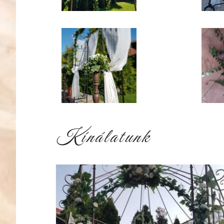
118889478_3401221939938199_80749919497
119938
Kínálatunk