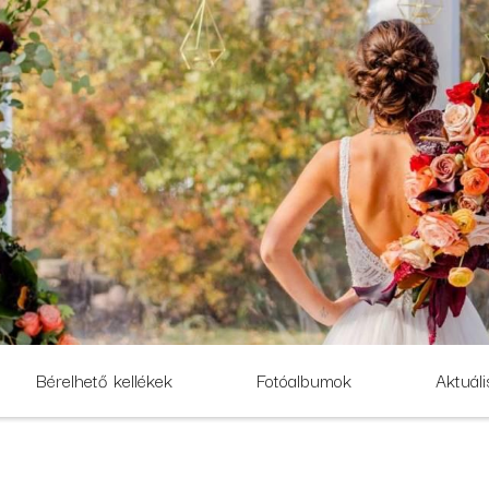
Bérelhető kellékek
Fotóalbumok
Aktuáli