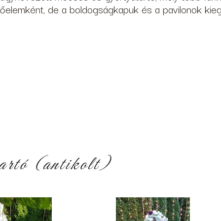
tőelemként, de a boldogságkapuk és a pavilonok kieg
artó (antikolt)
7291399_n_0.jpg
4246_604248980269262_4087142920146410625_n_0.jpg
119826251_142501570103005