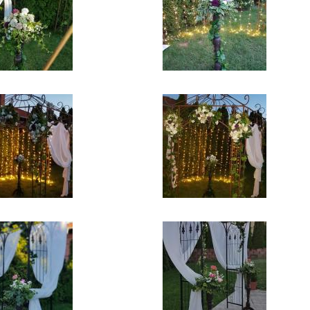
9078519_n_1.jpg
2861_413643949598098_2222059266289607704_n_1.jpg
119887566_960547707756062
1340235_n_1.jpg
6903_3302078813162558_3598372863013881386_n_0.jpg
119826252_439628987012688