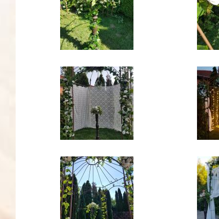
119886140_987670295087076_747464216205
11883
119845521_700292573907338_195398439860
11983