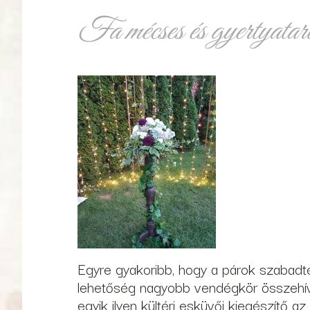
Fa mécses és gyertyatart
Egyre gyakoribb, hogy a párok szabadt
lehetőség nagyobb vendégkör összehívás
egyik ilyen kültéri esküvői kiegészítő a