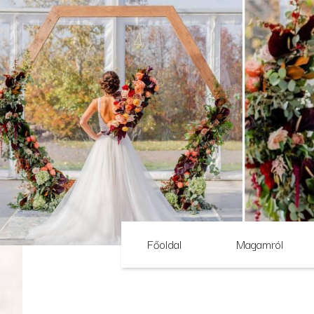
Főoldal
Magamról