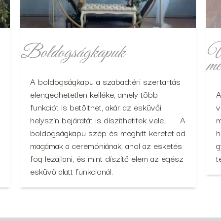
Boldogságkapuk
Ül
mé
A boldogságkapu a szabadtéri szertartás
elengedhetetlen kelléke, amely több
A
funkciót is betölthet, akár az esküvői
v
helyszín bejáratát is díszíthetitek vele. A
m
boldogságkapu szép és meghitt keretet ad
h
magámak a ceremóniának, ahol az esketés
g
fog lezajlani, és mint díszítő elem az egész
t
esküvő alatt funkcionál.