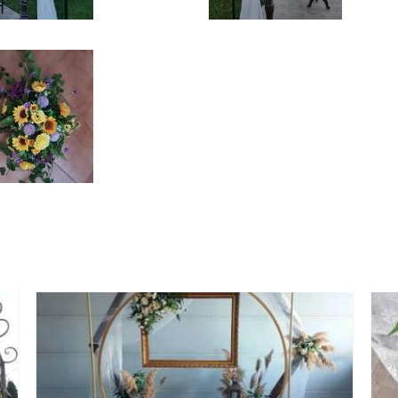
09805513_n_0.jpg
930_1218330245211976_7961240075194145260_n.jpg