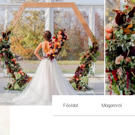
Főoldal
Magamról