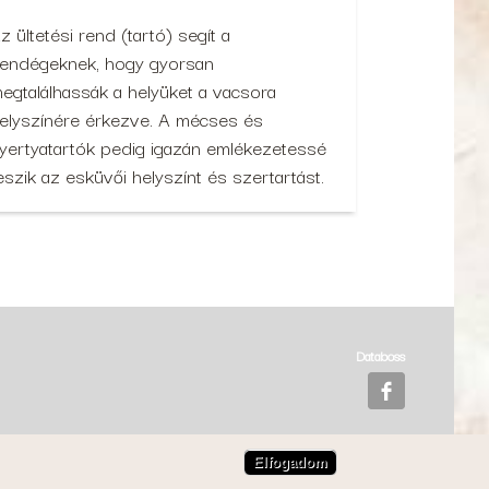
z ültetési rend (tartó) segít a
endégeknek, hogy gyorsan
egtalálhassák a helyüket a vacsora
elyszínére érkezve. A mécses és
yertyatartók pedig igazán emlékezetessé
eszik az esküvői helyszínt és szertartást.
Databoss
Elfogadom