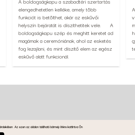
A boldogságkapu a szabadtéri szertartás
elengedhetetlen kelléke, amely több
A
funkciót is betölthet, akár az esküvői
v
helyszín bejáratát is díszíthetitek vele. A
m
boldogságkapu szép és meghitt keretet ad
h
magámak a ceremóniának, ahol az esketés
g
fog lezajlani, és mint díszítő elem az egész
t
esküvő alatt funkcionál.
 érdekében
Az ezen az oldalon található bármely linkre kattintva Ön
t…