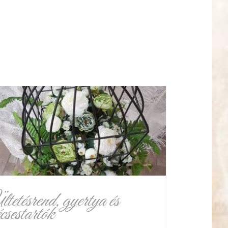
tetésrend, gyertya és
csestartók