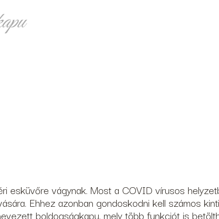
kapu
éri esküvőre vágynak. Most a COVID vírusos helyzet
ára. Ehhez azonban gondoskodni kell számos kinti es
ynevezett boldogságkapu, mely több funkciót is betölth