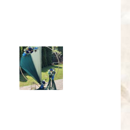
_7173380957968308036_n.jpg
IMG_20240427_122129.jpg
jpg