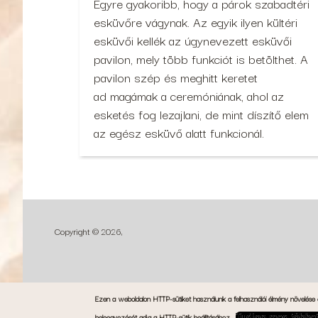
Egyre gyakoribb, hogy a párok szabadtéri
esküvőre vágynak. Az egyik ilyen kültéri
esküvői kellék az úgynevezett esküvői
pavilon, mely több funkciót is betölthet. A
pavilon szép és meghitt keretet
ad magámak a ceremóniának, ahol az
esketés fog lezajlani, de mint díszítő elem
az egész esküvő alatt funkcionál.
Copyright © 2026,
Ezen a weboldalon HTTP-sütiket használunk a felhasználói élmény növelése
beleegyezését adja a HTTP-sütik beállításához.
Tudjon meg többe