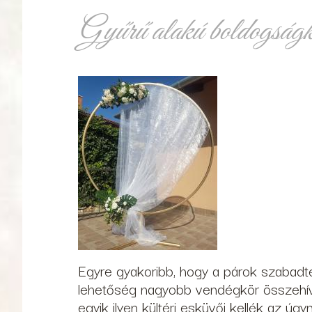
Gyűrű alakú boldogság
Egyre gyakoribb, hogy a párok szabadt
lehetőség nagyobb vendégkör összehívás
egyik ilyen kültéri esküvői kellék az úg