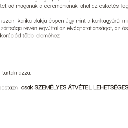
t ad magának a ceremóniának, ahol az esketés fog le
 hiszen karika alakja éppen úgy mint a karikagyűrű, m
ártsága révén egyúttal az elvághatatlanságot, az össz
ekorációd többi eleméhez.
 tartalmazza.
postázni,
csak SZEMÉLYES ÁTVÉTEL LEHETSÉGE