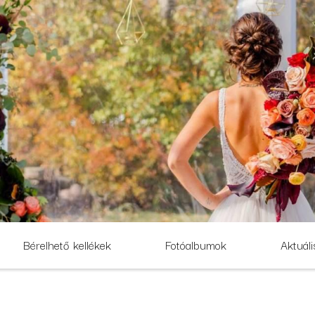
Bérelhető kellékek
Fotóalbumok
Aktuáli