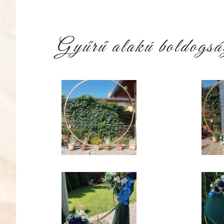
Gyűrű alakú boldogs
120065872_243085037113601_386295629332
120097
IMG_20240427_122421.jpg
IMG_