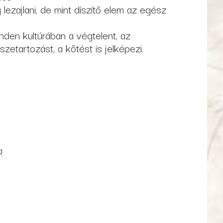
zajlani, de mint díszítő elem az egész
inden kultúrában a végtelent, az
etartozást, a kötést is jelképezi.
S
!