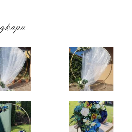
ágkapu
794854_n.jpg
255_4374523132618661_4743495081843559786_n.jpg
120070319_928754220867790
20240427_124444.jpg
IMG_20240427_130303.