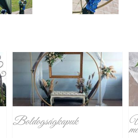
Boldogságkapuk
Ül
mé