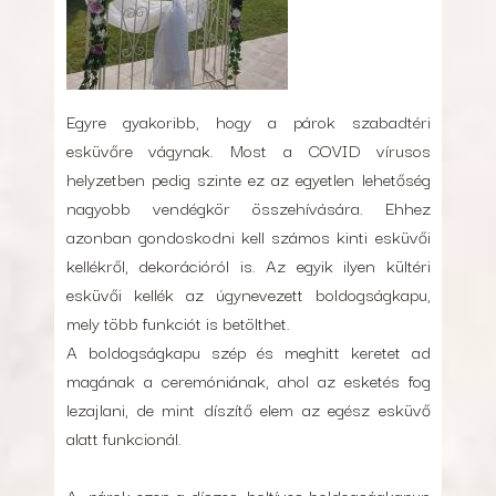
Egyre gyakoribb, hogy a párok szabadtéri
esküvőre vágynak. Most a COVID vírusos
helyzetben pedig szinte ez az egyetlen lehetőség
nagyobb vendégkör összehívására. Ehhez
azonban gondoskodni kell számos kinti esküvői
kellékről, dekorációról is. Az egyik ilyen kültéri
esküvői kellék az úgynevezett boldogságkapu,
mely több funkciót is betölthet.
A boldogságkapu szép és meghitt keretet ad
magának a ceremóniának, ahol az esketés fog
lezajlani, de mint díszítő elem az egész esküvő
alatt funkcionál.
A párok ezen a díszes, boltíves boldogságkapun