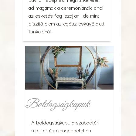
ad magámak a ceremóniának, ahol
az esketés fog lezajlani, de mint
díszítő elem az egész esküvő alatt
funkcionál.
Boldogságkapuk
A boldogságkapu a szabadtéri
szertartás elengedhetetlen