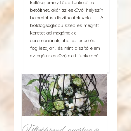
kelléke, amely több funkciót is
betölthet, akár az esküvői helyszín
bejáratát is díszíthetitek vele. A
boldogságkapu szép és meghitt
keretet ad magámak a
ceremóniának, ahol az esketés
fog lezajlani, és mint díszítő elem
az egész esküvő alatt funkcionál.
Ültetésrend, gyertya és