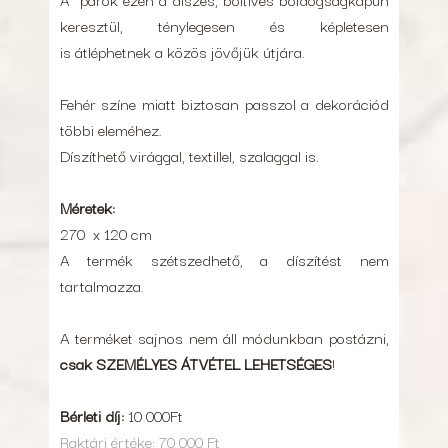
keresztül, ténylegesen és képletesen
is átléphetnek a közös jövőjük útjára.
Fehér színe miatt biztosan passzol a dekorációd
többi eleméhez.
Díszíthető virággal, textillel, szalaggal is.
Méretek:
270 x 120 cm
A termék szétszedhető, a díszítést nem
tartalmazza.
A terméket sajnos nem áll módunkban postázni,
csak SZEMÉLYES ÁTVÉTEL LEHETSÉGES
!
Bérleti díj:
10 000Ft
Raktári értéke: 70 000 Ft