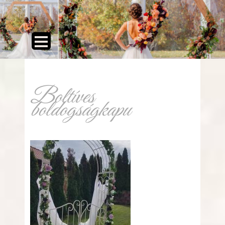
Boltíves
boldogságkapu