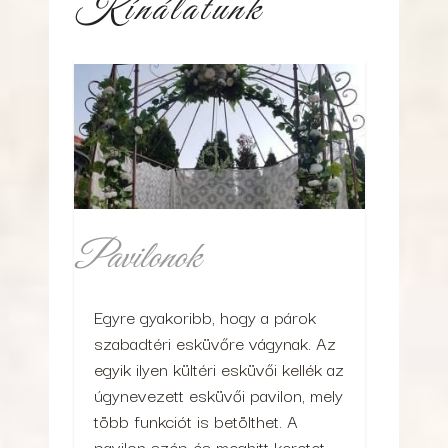
Kínálatunk
Pavilonok
Egyre gyakoribb, hogy a párok
szabadtéri esküvőre vágynak. Az
egyik ilyen kültéri esküvői kellék az
úgynevezett esküvői pavilon, mely
több funkciót is betölthet. A
pavilon szép és meghitt keretet