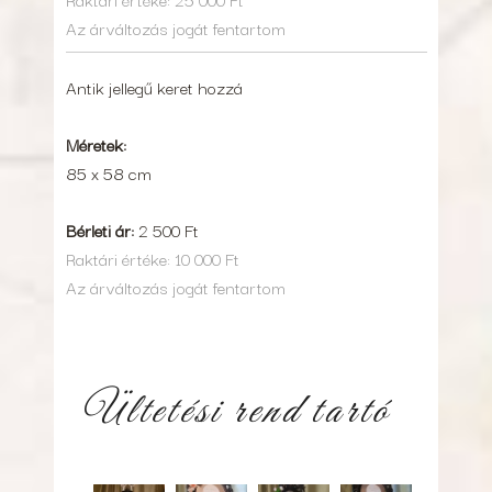
Az árváltozás jogát fentartom
Antik jellegű keret hozzá
Méretek:
85 x 58 cm
Bérleti ár:
2 500 Ft
Raktári értéke: 10 000 Ft
Az árváltozás jogát fentartom
Ültetési rend tartó
146064008_203532591509318_8673094052132801
145642419_203532524842658_14315403
145505367_203532614842649
145395294_203532