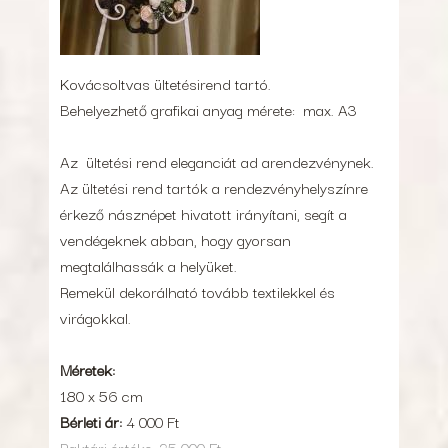
Kovácsoltvas ültetésirend tartó.
Behelyezhető grafikai anyag mérete: max. A3
Az ültetési rend eleganciát ad arendezvénynek.
Az ültetési rend tartók a rendezvényhelyszínre
érkező násznépet hivatott irányítani, segít a
vendégeknek abban, hogy gyorsan
megtalálhassák a helyüket.
Remekül dekorálható tovább textilekkel és
virágokkal.
Méretek:
180 x 56 cm
Bérleti ár:
4 000 Ft
Raktári értéke: 25 000 Ft