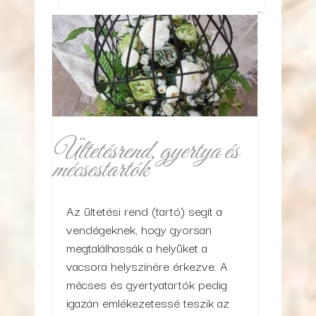
Ültetésrend, gyertya és
mécsestartók
Az ültetési rend (tartó) segít a
vendégeknek, hogy gyorsan
megtalálhassák a helyüket a
vacsora helyszínére érkezve. A
mécses és gyertyatartók pedig
igazán emlékezetessé teszik az