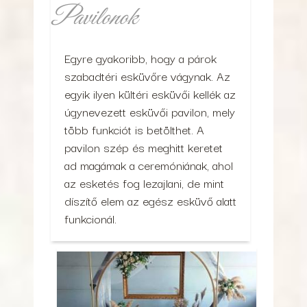
Pavilonok
Egyre gyakoribb, hogy a párok
szabadtéri esküvőre vágynak. Az
egyik ilyen kültéri esküvői kellék az
úgynevezett esküvői pavilon, mely
több funkciót is betölthet. A
pavilon szép és meghitt keretet
ad magámak a ceremóniának, ahol
az esketés fog lezajlani, de mint
díszítő elem az egész esküvő alatt
funkcionál.