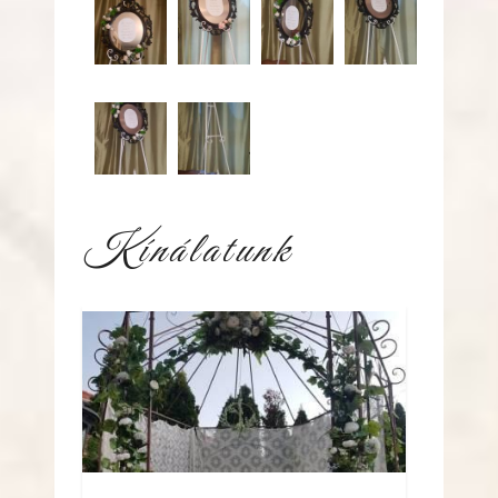
145631969_203532551509322_560118895718557457
145801708_203532464842664_13345669
Kínálatunk