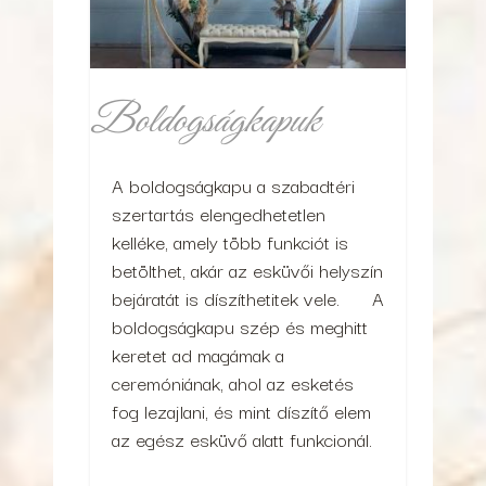
Boldogságkapuk
A boldogságkapu a szabadtéri
szertartás elengedhetetlen
kelléke, amely több funkciót is
betölthet, akár az esküvői helyszín
bejáratát is díszíthetitek vele. A
boldogságkapu szép és meghitt
keretet ad magámak a
ceremóniának, ahol az esketés
fog lezajlani, és mint díszítő elem
az egész esküvő alatt funkcionál.