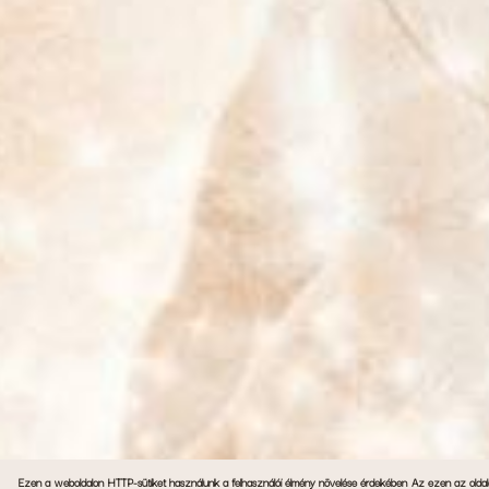
Ezen a weboldalon HTTP-sütiket használunk a felhasználói élmény növelése érdekében
Az ezen az oldalo