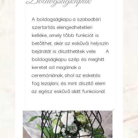
Boldogságkapuk
A boldogságkapu a szabadtéri
szertartás elengedhetetlen
kelléke, amely több funkciót is
betölthet, akár az esküvői helyszín
bejáratát is díszíthetitek vele. A
boldogságkapu szép és meghitt
keretet ad magámak a
ceremóniának, ahol az esketés
fog lezajlani, és mint díszítő elem
az egész esküvő alatt funkcionál.