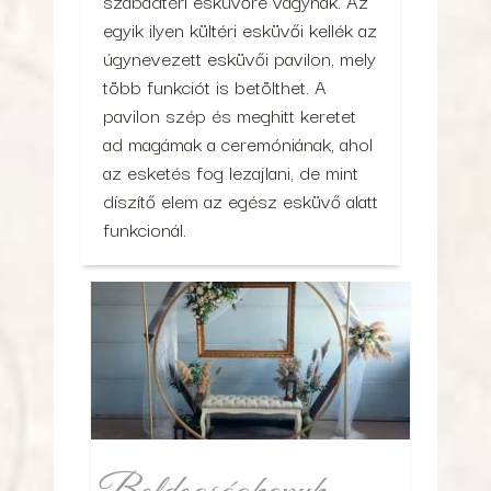
szabadtéri esküvőre vágynak. Az
egyik ilyen kültéri esküvői kellék az
úgynevezett esküvői pavilon, mely
több funkciót is betölthet. A
pavilon szép és meghitt keretet
ad magámak a ceremóniának, ahol
az esketés fog lezajlani, de mint
díszítő elem az egész esküvő alatt
funkcionál.