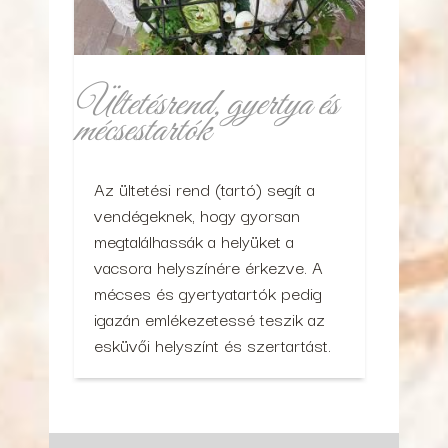
Ültetésrend, gyertya és
mécsestartók
Az ültetési rend (tartó) segít a
vendégeknek, hogy gyorsan
megtalálhassák a helyüket a
vacsora helyszínére érkezve. A
mécses és gyertyatartók pedig
igazán emlékezetessé teszik az
esküvői helyszínt és szertartást.