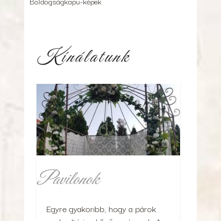
Boldogságkapu-képek
Kínálatunk
Pavilonok
Egyre gyakoribb, hogy a párok