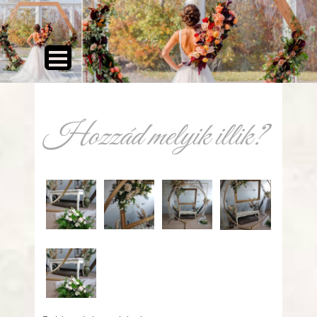
Hozzád melyik illik?
142075083_197560728773171_7200483273665561419_n_0.
151194605_213165007212743_8093765387462
151269292_213165063879404_810
151587617_21316510
151614615_213164987212745_7489513149547980585_n.jpg