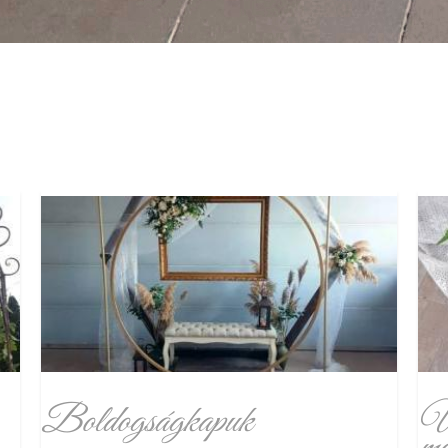
Boldogságkapuk
Ül