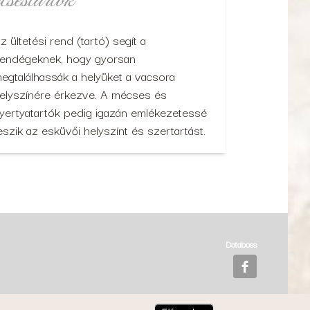
csestartók
z ültetési rend (tartó) segít a
endégeknek, hogy gyorsan
egtalálhassák a helyüket a vacsora
elyszínére érkezve. A mécses és
yertyatartók pedig igazán emlékezetessé
eszik az esküvői helyszínt és szertartást.
Databoss