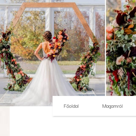
Főoldal
Magamról