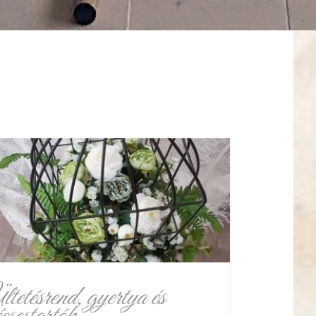
tetésrend, gyertya és