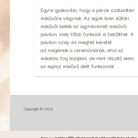
Egyre gyakoribb, hogy a párok szabadtéri
esküvőre vágynak. Az egyik ilyen kültéri
esküvői kellék az úgynevezett esküvői
pavilon, mely több funkciót is betölthet. A
pavilon szép és meghitt keretet
ad magámak a ceremóniának, ahol az
esketés fog lezajlani, de mint díszítő elem
az egész esküvő alatt funkcionál.
Copyright © 2026,
Ezen a weboldalon HTTP-sütiket használunk a felhasználói élmény növelése