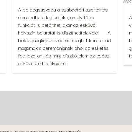
mé
A boldogságkapu a szabadtéri szertartás
elengedhetetlen kelléke, amely több
A
funkciót is betölthet, akár az esküvői
v
helyszín bejáratát is díszíthetitek vele. A
m
boldogságkapu szép és meghitt keretet ad
h
magámak a ceremóniának, ahol az esketés
g
fog lezajlani, és mint díszítő elem az egész
t
esküvő alatt funkcionál.
 érdekében
Az ezen az oldalon található bármely linkre kattintva Ön