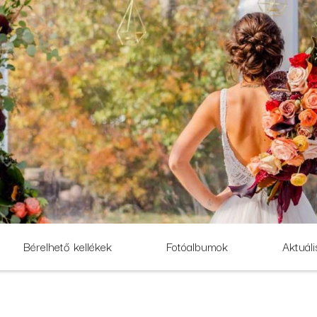
Bérelhető kellékek
Fotóalbumok
Aktuáli