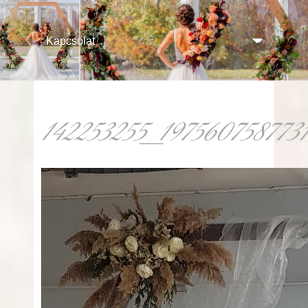
142253255_197560758773