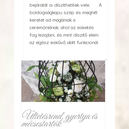
bejáratát is díszíthetitek vele. A
boldogságkapu szép és meghitt
keretet ad magámak a
ceremóniának, ahol az esketés
fog lezajlani, és mint díszítő elem
az egész esküvő alatt funkcionál.
Ültetésrend, gyertya és
mécsestartók