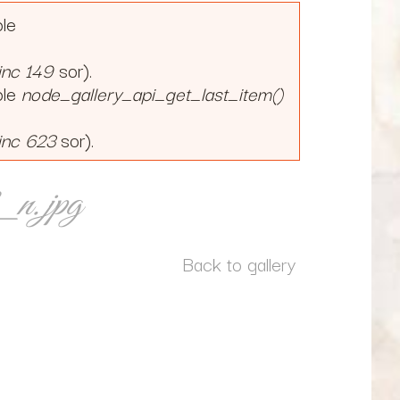
ble
inc
149
sor).
ble
node_gallery_api_get_last_item()
inc
623
sor).
_n.jpg
Back to gallery