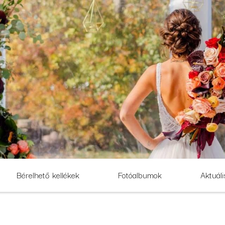
Bérelhető kellékek
Fotóalbumok
Aktuáli