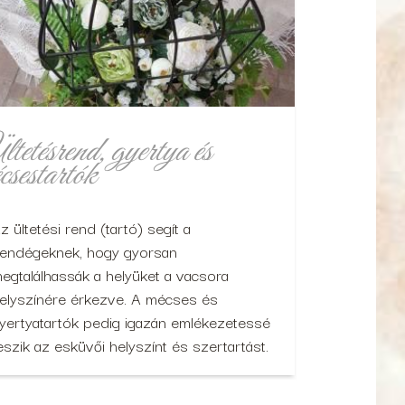
tetésrend, gyertya és
csestartók
z ültetési rend (tartó) segít a
endégeknek, hogy gyorsan
egtalálhassák a helyüket a vacsora
elyszínére érkezve. A mécses és
yertyatartók pedig igazán emlékezetessé
eszik az esküvői helyszínt és szertartást.