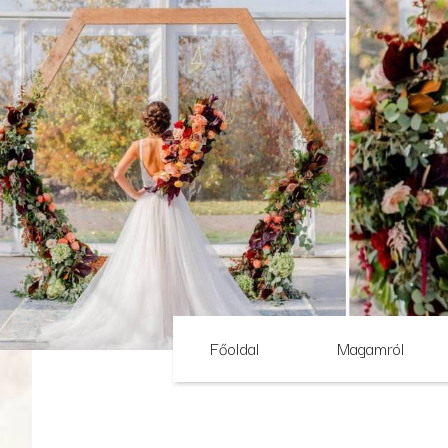
Főoldal
Magamról