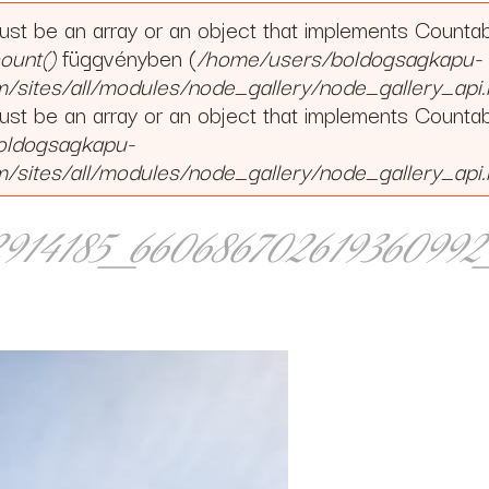
must be an array or an object that implements Counta
ount()
függvényben (
/home/users/boldogsagkapu-
ites/all/modules/node_gallery/node_gallery_api.
must be an array or an object that implements Counta
oldogsagkapu-
ites/all/modules/node_gallery/node_gallery_api.
914185_660686702619360992
185_660686702619360992_n.jpg