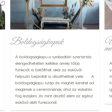
Boldogságkapuk
Ül
mé
A boldogságkapu a szabadtéri szertartás
elengedhetetlen kelléke, amely több
A
funkciót is betölthet, akár az esküvői
v
helyszín bejáratát is díszíthetitek vele. A
m
boldogságkapu szép és meghitt keretet ad
h
magámak a ceremóniának, ahol az esketés
g
fog lezajlani, és mint díszítő elem az egész
t
esküvő alatt funkcionál.