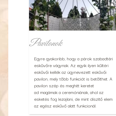
Pavilonok
Egyre gyakoribb, hogy a párok szabadtéri
esküvőre vágynak. Az egyik ilyen kültéri
esküvői kellék az úgynevezett esküvői
pavilon, mely több funkciót is betölthet. A
pavilon szép és meghitt keretet
ad magámak a ceremóniának, ahol az
esketés fog lezajlani, de mint díszítő elem
az egész esküvő alatt funkcionál.