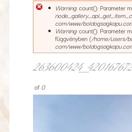
Warning
: count(): Parameter 
Hibaüzenet
node_gallery_api_get_item_c
com/www/boldogsagkapu.com/s
Warning
: count(): Parameter 
függvényben (
/home/users/b
com/www/boldogsagkapu.com/s
263600424_420167672
of
0
263600424_420167672914