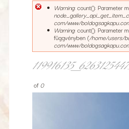
Warning
: count(): Parameter 
Hibaüzenet
node_gallery_api_get_item_c
com/www/boldogsagkapu.com/s
Warning
: count(): Parameter 
függvényben (
/home/users/b
com/www/boldogsagkapu.com/s
119916135_626312544
of
0
119916135_6263125447512