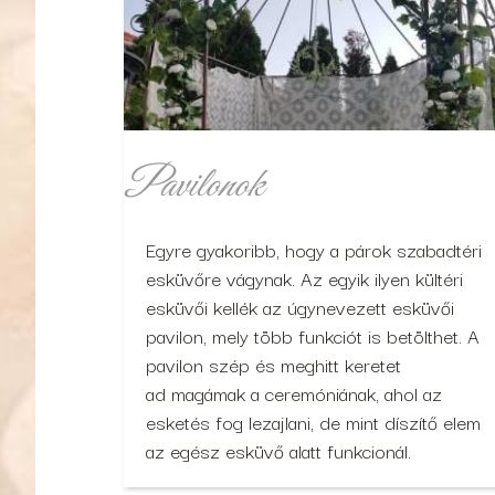
Pavilonok
Egyre gyakoribb, hogy a párok szabadtéri
esküvőre vágynak. Az egyik ilyen kültéri
esküvői kellék az úgynevezett esküvői
pavilon, mely több funkciót is betölthet. A
pavilon szép és meghitt keretet
ad magámak a ceremóniának, ahol az
esketés fog lezajlani, de mint díszítő elem
az egész esküvő alatt funkcionál.