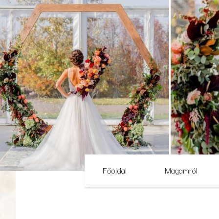
Főoldal
Magamról