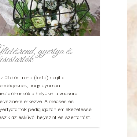
tetésrend, gyertya és
csestartók
z ültetési rend (tartó) segít a
endégeknek, hogy gyorsan
egtalálhassák a helyüket a vacsora
elyszínére érkezve. A mécses és
yertyatartók pedig igazán emlékezetessé
eszik az esküvői helyszínt és szertartást.