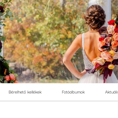
Bérelhető kellékek
Fotóalbumok
Aktuáli