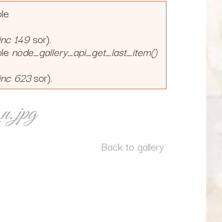
ble
inc
149
sor).
ble
node_gallery_api_get_last_item()
inc
623
sor).
n.jpg
Back to gallery