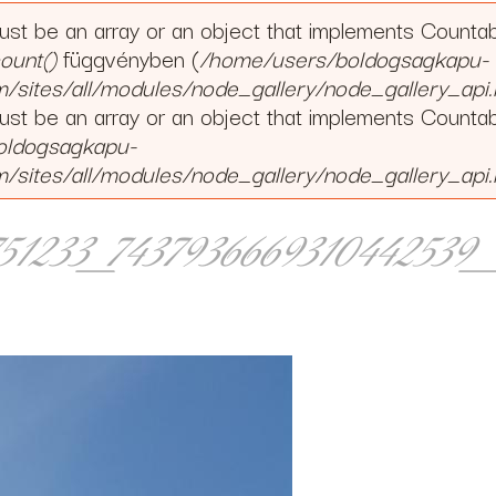
must be an array or an object that implements Counta
ount()
függvényben (
/home/users/boldogsagkapu-
ites/all/modules/node_gallery/node_gallery_api.
must be an array or an object that implements Counta
oldogsagkapu-
ites/all/modules/node_gallery/node_gallery_api.
751233_7437936669310442539_
33_7437936669310442539_n.jpg