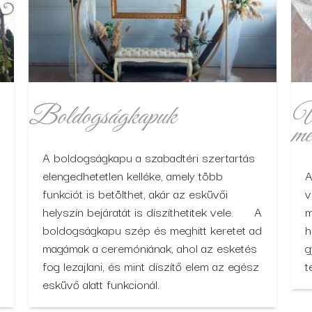
Boldogságkapuk
Ül
mé
A boldogságkapu a szabadtéri szertartás
elengedhetetlen kelléke, amely több
A
funkciót is betölthet, akár az esküvői
v
helyszín bejáratát is díszíthetitek vele. A
m
boldogságkapu szép és meghitt keretet ad
h
magámak a ceremóniának, ahol az esketés
g
fog lezajlani, és mint díszítő elem az egész
t
esküvő alatt funkcionál.