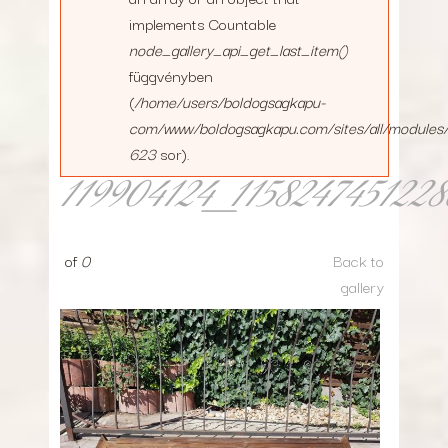
implements Countable
node_gallery_api_get_last_item()
függvényben
(
/home/users/boldogsagkapu-
com/www/boldogsagkapu.com/sites/all/modules/n
623
sor).
119904124_1158247451228
of
0
Back to
gallery
119904124_1158247451228611_