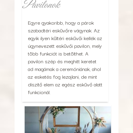
Pavilonok
Egyre gyakoribb, hogy a párok
szabadtéri esküvőre vágynak. Az
egyik ilyen kültéri esküvői kellék az
úgynevezett esküvői pavilon, mely
több funkciót is betölthet. A
pavilon szép és meghitt keretet
ad magámak a ceremóniának, ahol
az esketés fog lezajlani, de mint
díszítő elem az egész esküvő alatt
funkcionál.