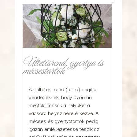
Ültetésrend, gyertya és
mécsestartók
Az ültetési rend (tartó) segít a
vendégeknek, hogy gyorsan
megtalálhassák a helyüket a
vacsora helyszínére érkezve. A
mécses és gyertyatartók pedig
igazán emlékezetessé teszik az
esküvői helyszínt és szertartást.