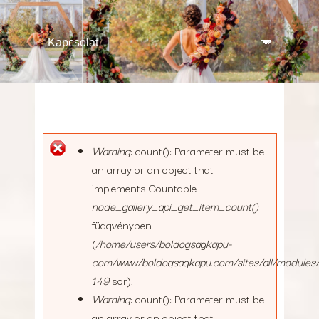
Warning
: count(): Parameter must be
Hibaüzenet
an array or an object that
implements Countable
node_gallery_api_get_item_count()
függvényben
(
/home/users/boldogsagkapu-
com/www/boldogsagkapu.com/sites/all/modules/n
149
sor).
Warning
: count(): Parameter must be
an array or an object that