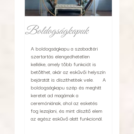
Boldogságkapuk
A boldogságkapu a szabadtéri
szertartás elengedhetetlen
kelléke, amely több funkciót is
betölthet, akár az esküvői helyszín
bejáratát is díszíthetitek vele. A
boldogságkapu szép és meghitt
keretet ad magámak a
ceremóniának, ahol az esketés
fog lezajlani, és mint díszítő elem
az egész esküvő alatt funkcionál.